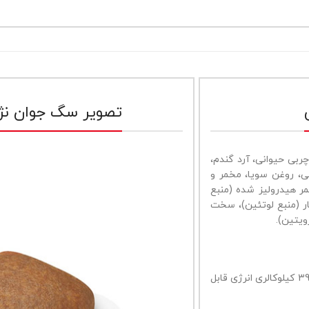
تصویر سگ جوان نژا
چربی حیوانی، آرد گندم،
ی، روغن سویا، مخمر و
ر هیدرولیز شده (منبع
ار (منبع لوتئین)، سخت
ویتین).
: هر کیلوگرم از این غذا حاوی 3906 کیلوکالری انرژی قابل