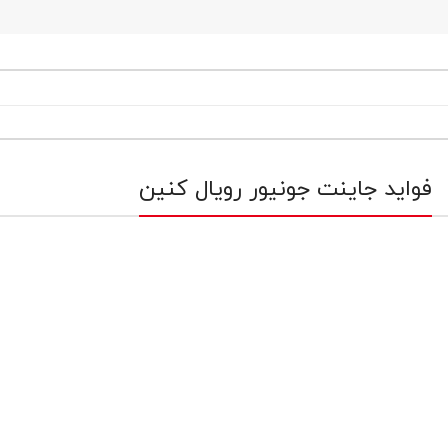
فواید جاینت جونیور رویال کنین
لات توله سگ های غول
مواد مغذی مانند ویتامین C و E در این 
پیکر در سنین 8 تا 18 و یا 8 تا 24 ماهگی در
موجب تقویت سیستم ایمنی بدن می شود.
ول با پروتئین کافی و
 است.