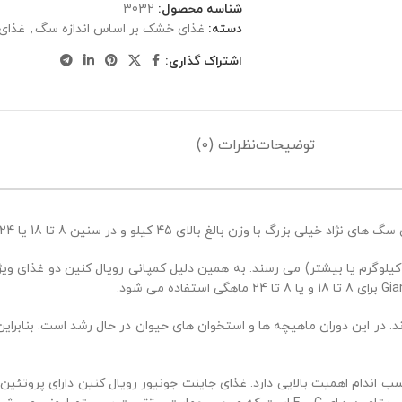
شناسه محصول:
3032
دسته:
غذای خشک بر اساس اندازه سگ
,
غذای
اشتراک گذاری:
توضیحات
نظرات (0)
های نژاد خیلی بزرگ با وزن بالغ بالای 45 کیلو و در سنین 8 تا 18 یا 24 ماهگی مناسب است.
گ های نژاد خیلی بزرگ پس از دوره 18 تا 24 ماهگی به وزن بالغ خود (45 کیلوگرم یا بیشتر) می رسند. به همین دلیل ک
 در این دوران ماهیچه ها و استخوان های حیوان در حال رشد است. بنابراین 
ب اندام اهمیت بالایی دارد. غذای جاینت جونیور رویال کنین دارای پروت