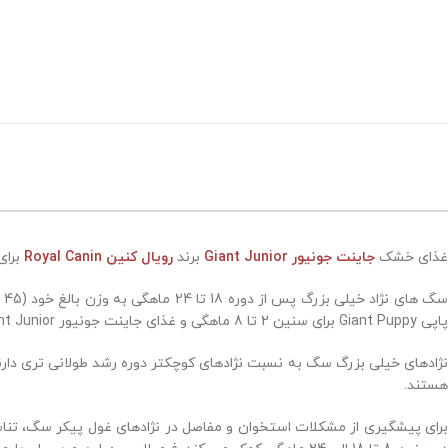
غذای خشک
جاینت جونیور Giant Junior
برند
رویال کنین
Royal Canin
برای سگ 
س
پاپی Giant Puppy برای سنین 2 تا 8 ماهگی و غذای جاینت جونیور Giant Junior برای 8 تا 18 و یا 8 تا 24 ماهگی استفاده می شود.
نژادهای خیلی بزرگ سگ به نسبت نژادهای کوچکتر دوره رشد طولانی تری دارند.
هستند.
برای پیشگیری از مشکلات استخوان و مفاصل در نژادهای غول پیکر سگ، تناس