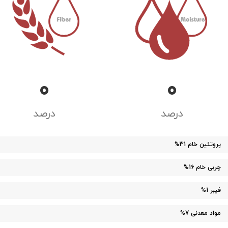
0
0
درصد
درصد
پروتئین خام
31%
چربی خام
16%
فیبر
1%
مواد معدنی
7%