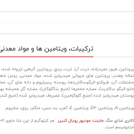
ترکیبات، ویتامین ها و مواد معدنی
پروتئین طیور دهیدراته، ذرت، آرد ذرت، برنج، پروتئین گیاهی ایزوله شده، 
تفاله چغندر، پروتئین های حیوانی هیدرولیز شده، مواد معدنی، روغن ماه
مشتقات آن، فروکتو-الیگوساکاریدها، پوسته پسیلیوم و دانه های آن، مخم
مانو-الیگو ساکارید)، عصاره مخمرها (منبع بتاگلوکان)، عصاره گل همیشه به
پوستان هیدرولیز شده (منبع گلوکزامین)، غضروف هیدرولیز شده (منبع کندر
ویتامین A، ویتامین D3، ویتامین E، آهن، ید، مس، منگنز، روی، سلنیوم.
الری غذای سگ
جاینت جونیور رویال کنین
متابولیسم است.