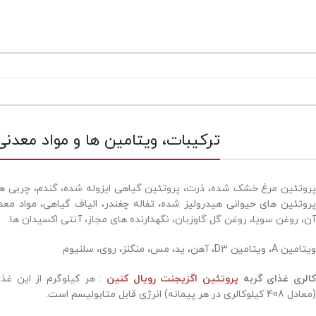
ترکیبات، ویتامین ها و مواد معدنی
پروتئین مرغ خشک شده، ذرت، پروتئین گیاهی ایزوله شده، گندم، چربی ها
پروتئین های حیوانی هیدرولیز شده، تفاله چغندر، الیاف گیاهی، مواد مع
آن، روغن سویا، روغن گل گاوزبان، نگهدارنده های مجاز، آنتی اکسیدان ها.
ویتامین A، ویتامین D3، آهن، ید، مس، منگنز، روی، سلنیوم
الری غذای گربه
پروتئین اگزیجنت رویال کنین
(معادل 408 کیلوکالری در هر پیمانه) انرژی قابل متابولیسم است.