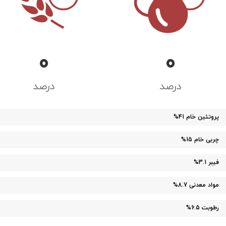
0
0
درصد
درصد
پروتئین خام
41%
چربی خام
15%
فیبر
3.1%
مواد معدنی
8.7%
رطوبت
6.5%