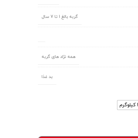
گربه بالغ 1 تا 7 سال
همه نژاد های گربه
بد غذا
رم